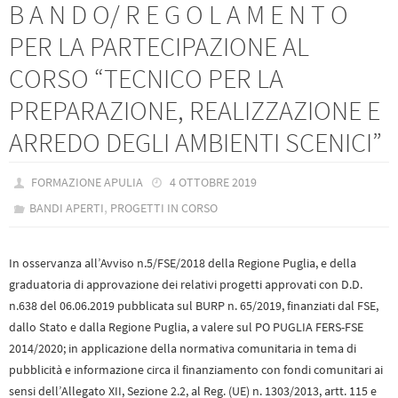
B A N D O/ R E G O L A M E N T O
PER LA PARTECIPAZIONE AL
CORSO “TECNICO PER LA
PREPARAZIONE, REALIZZAZIONE E
ARREDO DEGLI AMBIENTI SCENICI”
FORMAZIONE APULIA
4 OTTOBRE 2019
,
BANDI APERTI
PROGETTI IN CORSO
In osservanza all’Avviso n.5/FSE/2018 della Regione Puglia, e della
graduatoria di approvazione dei relativi progetti approvati con D.D.
n.638 del 06.06.2019 pubblicata sul BURP n. 65/2019, finanziati dal FSE,
dallo Stato e dalla Regione Puglia, a valere sul PO PUGLIA FERS-FSE
2014/2020; in applicazione della normativa comunitaria in tema di
pubblicità e informazione circa il finanziamento con fondi comunitari ai
sensi dell’Allegato XII, Sezione 2.2, al Reg. (UE) n. 1303/2013, artt. 115 e