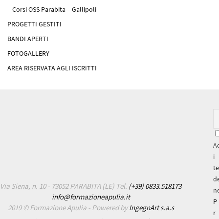
Corsi OSS Parabita – Gallipoli
PROGETTI GESTITI
BANDI APERTI
FOTOGALLERY
AREA RISERVATA AGLI ISCRITTI
A
i
t
de
Via Siena, n. 10 - 73052 PARABITA (LE) Tel.
(+39) 0833.518173
ne
info@formazioneapulia.it
P
2019 ©
Formazione Apulia
- Powered by
IngegnArt s.a.s
r