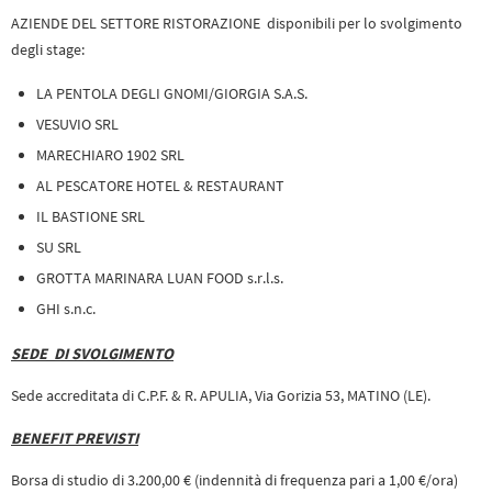
AZIENDE DEL SETTORE RISTORAZIONE disponibili per lo svolgimento
degli stage:
LA PENTOLA DEGLI GNOMI/GIORGIA S.A.S.
VESUVIO SRL
MARECHIARO 1902 SRL
AL PESCATORE HOTEL & RESTAURANT
IL BASTIONE SRL
SU SRL
GROTTA MARINARA LUAN FOOD s.r.l.s.
GHI s.n.c.
SEDE DI SVOLGIMENTO
Sede accreditata di C.P.F. & R. APULIA, Via Gorizia 53, MATINO (LE).
BENEFIT PREVISTI
Borsa di studio di 3.200,00 € (indennità di frequenza pari a 1,00 €/ora)