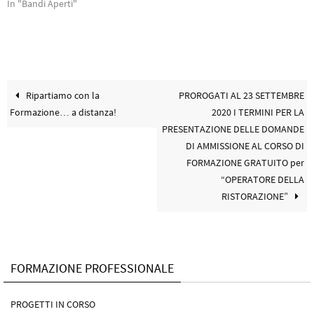
In "Bandi Aperti"
S
a
i
p
a
r
p
e
r
i
e
n
i
u
n
n
u
a
n
n
a
u
Ripartiamo con la
PROROGATI AL 23 SETTEMBRE
n
o
u
v
Formazione… a distanza!
2020 I TERMINI PER LA
o
a
v
f
PRESENTAZIONE DELLE DOMANDE
a
i
f
n
DI AMMISSIONE AL CORSO DI
i
e
n
s
FORMAZIONE GRATUITO per
e
t
s
r
“OPERATORE DELLA
t
a
r
)
RISTORAZIONE”
a
)
FORMAZIONE PROFESSIONALE
PROGETTI IN CORSO