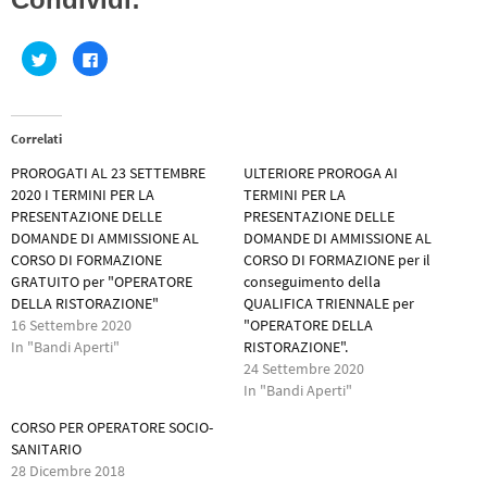
F
F
a
a
i
i
c
c
l
l
i
i
c
c
Correlati
q
p
u
e
PROROGATI AL 23 SETTEMBRE
ULTERIORE PROROGA AI
i
r
p
c
2020 I TERMINI PER LA
TERMINI PER LA
e
o
r
n
PRESENTAZIONE DELLE
PRESENTAZIONE DELLE
c
d
DOMANDE DI AMMISSIONE AL
DOMANDE DI AMMISSIONE AL
o
i
n
v
CORSO DI FORMAZIONE
CORSO DI FORMAZIONE per il
d
i
i
d
GRATUITO per "OPERATORE
conseguimento della
v
e
DELLA RISTORAZIONE"
QUALIFICA TRIENNALE per
i
r
d
e
16 Settembre 2020
"OPERATORE DELLA
e
s
r
u
In "Bandi Aperti"
RISTORAZIONE".
e
F
24 Settembre 2020
s
a
u
c
In "Bandi Aperti"
T
e
w
b
i
o
CORSO PER OPERATORE SOCIO-
t
o
t
k
SANITARIO
e
(
28 Dicembre 2018
r
S
(
i