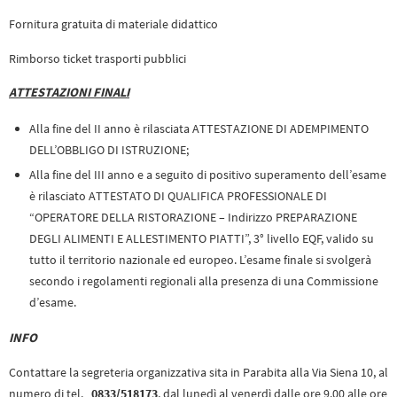
Fornitura gratuita di materiale didattico
Rimborso ticket trasporti pubblici
ATTESTAZIONI FINALI
Alla fine del II anno è rilasciata ATTESTAZIONE DI ADEMPIMENTO
DELL’OBBLIGO DI ISTRUZIONE;
Alla fine del III anno e a seguito di positivo superamento dell’esame
è rilasciato ATTESTATO DI QUALIFICA PROFESSIONALE DI
“OPERATORE DELLA RISTORAZIONE – Indirizzo PREPARAZIONE
DEGLI ALIMENTI E ALLESTIMENTO PIATTI”, 3° livello EQF, valido su
tutto il territorio nazionale ed europeo. L’esame finale si svolgerà
secondo i regolamenti regionali alla presenza di una Commissione
d’esame.
INFO
Contattare la segreteria organizzativa sita in Parabita alla Via Siena 10, al
numero di tel.
0833/518173
, dal lunedì al venerdì dalle ore 9.00 alle ore