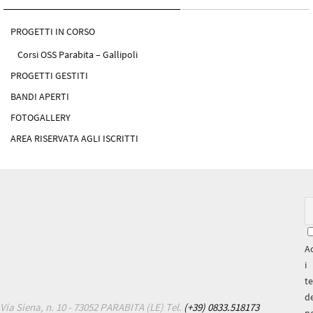
PROGETTI IN CORSO
Corsi OSS Parabita – Gallipoli
PROGETTI GESTITI
BANDI APERTI
FOTOGALLERY
AREA RISERVATA AGLI ISCRITTI
A
i
t
de
Via Siena, n. 10 - 73052 PARABITA (LE) Tel.
(+39) 0833.518173